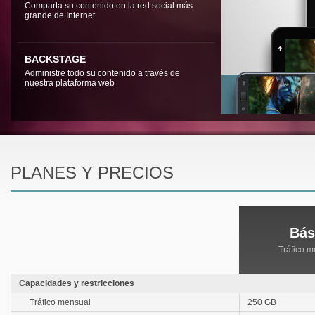
Comparta su contenido en la red social más
grande de Internet
BACKSTAGE
Administre todo su contenido a través de
nuestra plataforma web
PLANES Y PRECIOS
Bás
Tráfico 
Capacidades y restricciones
Tráfico mensual
250 GB